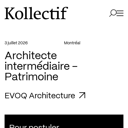
Aller à la page d'accueil
Logo Kollectif
Ouvri
Ouvrir 
3 juillet 2026
Montréal
Architecte
intermédiaire –
Patrimoine
EVOQ Architecture