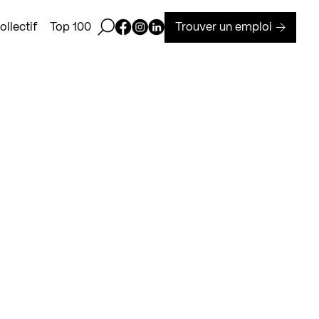
Ouvrir la barre de recherche
Page Facebook de Kollectif
Page Instagram de Kollectif
Page Linkedin de Kollectif
Trouver un emploi
llectif
Top 100