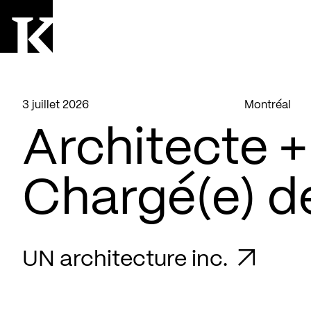
Aller à la page d'accueil
Logo Kollectif
3 juillet 2026
Montréal
Architecte +
Chargé(e) de
UN architecture inc.