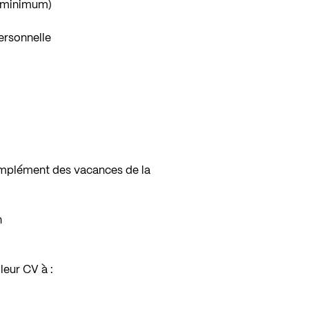
e minimum)
personnelle
omplément des vacances de la
n
leur CV à :