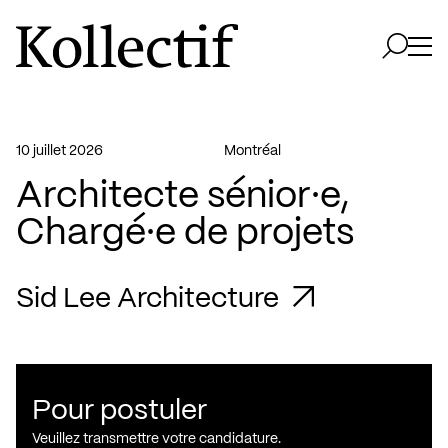
Aller à la page d'accueil
Logo Kollectif
Ouvri
Ouvrir 
10 juillet 2026
Montréal
Architecte sénior·e,
Chargé·e de projets
Sid Lee Architecture
Pour postuler
Veuillez transmettre votre candidature.