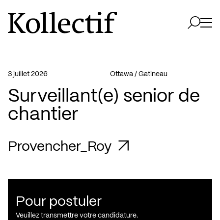
Aller à la page d'accueil
Logo Kollectif
Ouvri
Ouvrir 
3 juillet 2026
Ottawa / Gatineau
Surveillant(e) senior de
chantier
Provencher_Roy
Pour postuler
Veuillez transmettre votre candidature.