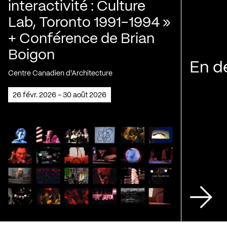
interactivité : Culture
Lab, Toronto 1991-1994 »
+ Conférence de Brian
Boigon
En d
Centre Canadien d'Architecture
26 févr. 2026 - 30 août 2026