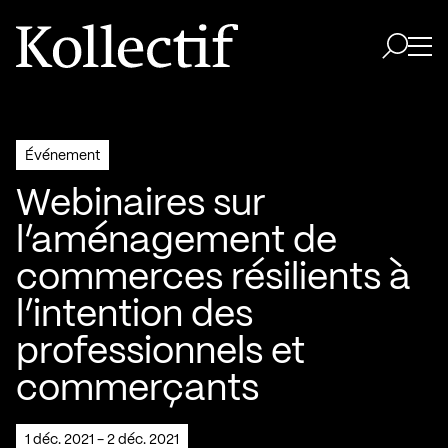
Aller à la page d'accueil
Logo Kollectif
Ouvri
Ouvrir 
Événement
Webinaires sur
l’aménagement de
commerces résilients à
l’intention des
professionnels et
commerçants
1 déc. 2021 - 2 déc. 2021