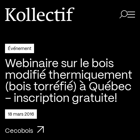
Aller à la page d'accueil
Logo Kollectif
Ouvri
Ouvrir 
Événement
Webinaire sur le bois
modifié thermiquement
(bois torréfié) à Québec
– inscription gratuite!
18 mars 2016
Cecobois