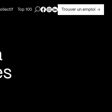
Ouvrir la barre de recherche
Page Facebook de Kollectif
Page Instagram de Kollectif
Page Linkedin de Kollectif
Trouver un emploi
llectif
Top 100
a
es