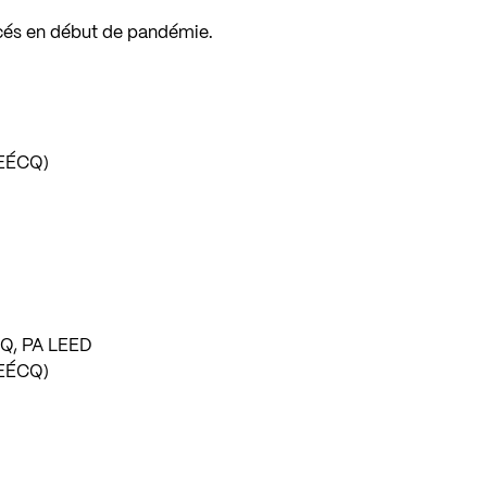
és en début de pandémie.
AEÉCQ)
CQ, PA LEED
AEÉCQ)