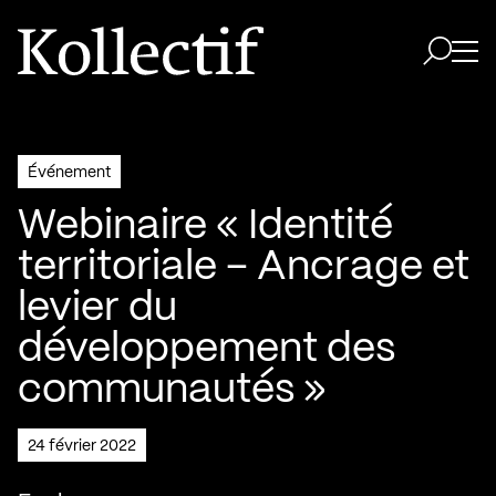
Aller à la page d'accueil
Logo Kollectif
Ouvri
Ouvrir 
Événement
Webinaire « Identité
territoriale – Ancrage et
levier du
développement des
communautés »
24 février 2022