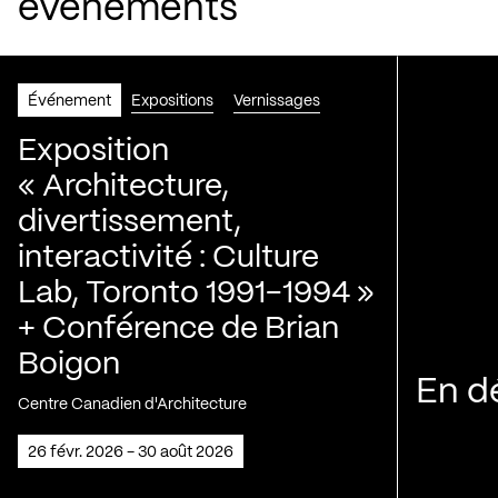
événements
Événement
Expositions
Vernissages
Exposition
« Architecture,
divertissement,
interactivité : Culture
Lab, Toronto 1991-1994 »
+ Conférence de Brian
Boigon
En d
Centre Canadien d'Architecture
26 févr. 2026 - 30 août 2026