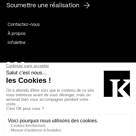
Soumettre une réalisation
Contactez-nous
À propos
Infolettre
Page Facebook de Kollectif
Page Instagram de Kollectif
Page Linkedin de Kollectif
Partenaires
Commanditaires
Fabelta_syst_BLAN
Bâtiment-Durable-Québec-1
Esquisses-1
IRAC-1
Contech-2
OC-2
MP-1
v2com-1