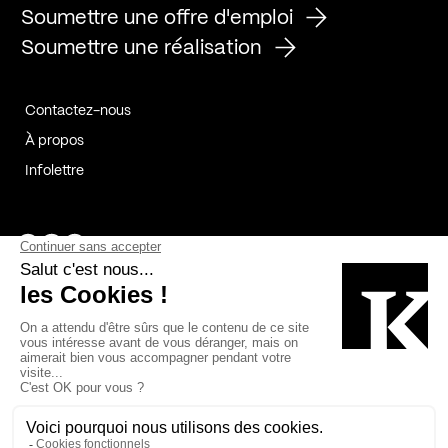
Soumettre une offre d'emploi
Soumettre une réalisation
Contactez-nous
À propos
Infolettre
Page Facebook de Kollectif
Page Instagram de Kollectif
Page Linkedin de Kollectif
Partenaires
Commanditaires
Fabelta_syst_BLAN
Bâtiment-Durable-Québec-1
Esquisses-1
IRAC-1
Contech-2
OC-2
MP-1
v2com-1