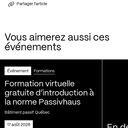
Partager l'article
Vous aimerez aussi ces
événements
Événement
Formations
Formation virtuelle
gratuite d’introduction à
la norme Passivhaus
Bâtiment passif Québec
17 août 2026
En d