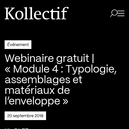
Aller à la page d'accueil
Logo Kollectif
Ouvri
Ouvrir 
Événement
Webinaire gratuit |
« Module 4 : Typologie,
assemblages et
matériaux de
l’enveloppe »
20 septembre 2018