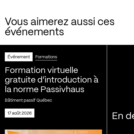
Vous aimerez aussi ces
événements
Événement
Formations
Formation virtuelle
gratuite d’introduction à
la norme Passivhaus
Bâtiment passif Québec
17 août 2026
En d