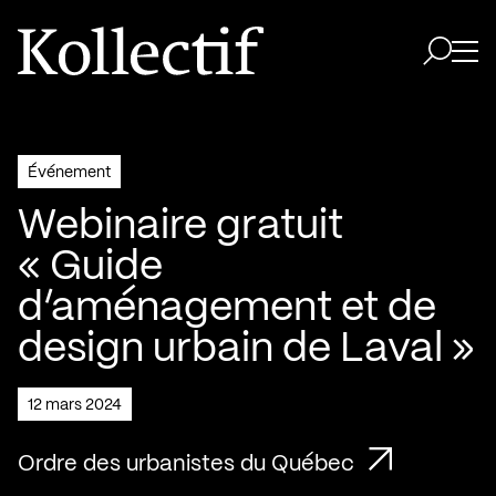
Aller à la page d'accueil
Logo Kollectif
Ouvri
Ouvrir 
Événement
Webinaire gratuit
« Guide
d’aménagement et de
design urbain de Laval »
12 mars 2024
Ordre des urbanistes du Québec