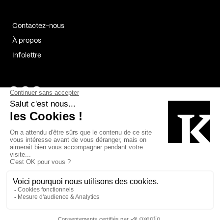
Contactez-nous
À propos
Infolettre
Page Facebook de Kollectif
Page Instagram de Kollectif
Page Linkedin de Kollectif
Partenaires
Commanditaires
Fabelta_syst_BLAN
Bâtiment-Durable-Québec-1
Esquisses-1
IRAC-1
Contech-2
OC-2
MP-1
v2com-1
©2026 Kollectif. Tous droits réservés.