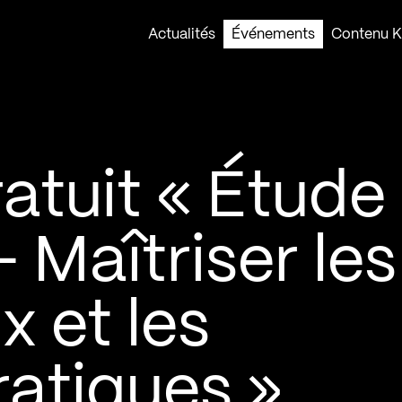
Actualités
Événements
Contenu Ko
atuit « Étude
 Maîtriser les
x et les
ratiques »