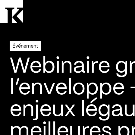
Aller à la page d'accueil
Logo Kollectif
Événement
Webinaire gr
l’enveloppe –
enjeux légau
meilleures p