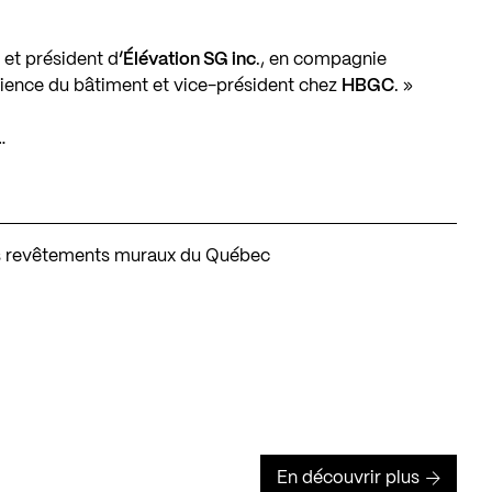
r et président d
’Élévation SG inc
., en compagnie
science du bâtiment et vice-président chez
HBGC
. »
…
es revêtements muraux du Québec
En découvrir plus