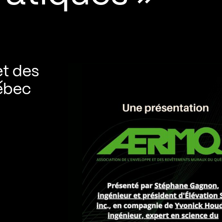
et des
ébec