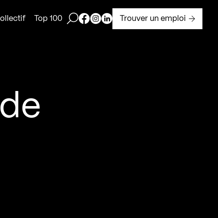
Ouvrir la barre de recherche
Page Facebook de Kollectif
Page Instagram de Kollectif
Page Linkedin de Kollectif
Trouver un emploi
llectif
Top 100
 de