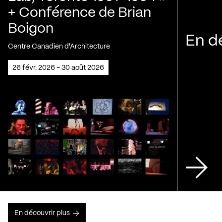
+ Conférence de Brian
Boigon
En d
Centre Canadien d'Architecture
26 févr. 2026 - 30 août 2026
En découvrir plus