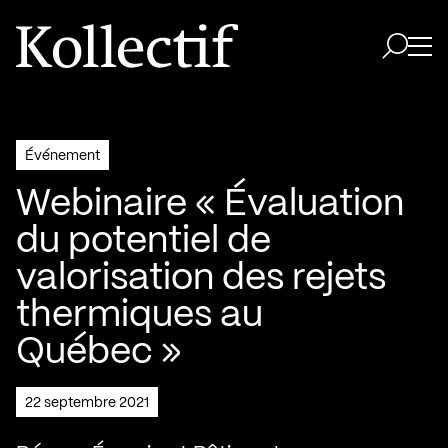
Aller à la page d'accueil
Logo Kollectif
Ouvri
Ouvrir 
Événement
Webinaire « Évaluation
du potentiel de
valorisation des rejets
thermiques au
Québec »
22 septembre 2021