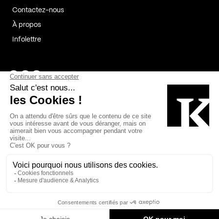
Contactez-nous
À propos
Infolettre
Page Facebook de Kollectif
Page Instagram de Kollectif
Page Linkedin de Kollectif
Partenaires
Commanditaires
Fabelta_syst_BLAN
Bâtiment-Durable-Québec-1
Esquisses-1
IRAC-1
Contech-2
OC-2
MP-1
v2com-1
©2026 Kollectif. Tous droits réservés.
Crédits
Légal
Cookies