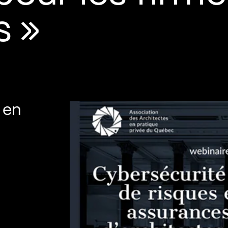
s »
 en