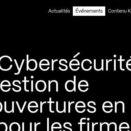
Actualités
Événements
Contenu Ko
Cybersécurité
estion de
ouvertures en
our les firme