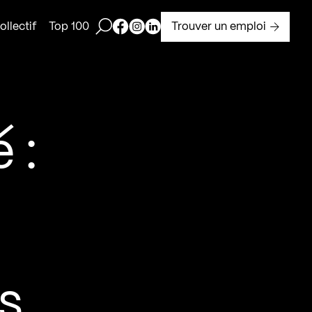
Ouvrir la barre de recherche
Page Facebook de Kollectif
Page Instagram de Kollectif
Page Linkedin de Kollectif
Trouver un emploi
llectif
Top 100
 :
s