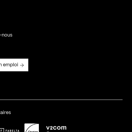
-nous
n emploi
aires