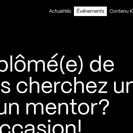
Actualités
Événements
Contenu Ko
iplômé(e) de
us cherchez u
un mentor?
occasion!