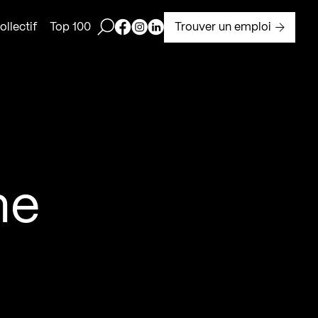
Ouvrir la barre de recherche
Page Facebook de Kollectif
Page Instagram de Kollectif
Page Linkedin de Kollectif
Trouver un emploi
llectif
Top 100
ne