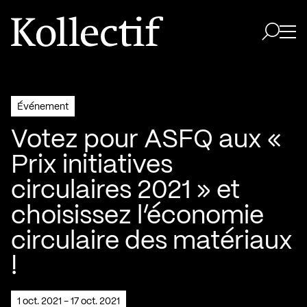
Aller à la page d'accueil
Logo Kollectif
Ouvri
Ouvrir 
Événement
Votez pour ASFQ aux «
Prix initiatives
circulaires 2021 » et
choisissez l’économie
circulaire des matériaux
!
1 oct. 2021 - 17 oct. 2021