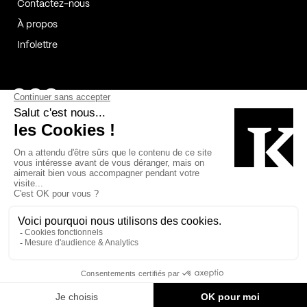
Contactez-nous
À propos
Infolettre
Page Facebook de Kollectif
Page Instagram de Kollectif
Page Linkedin de Kollectif
Partenaires
Commanditaires
Fabelta_syst_BLAN
Bâtiment-Durable-Québec-1
Esquisses-1
IRAC-1
Contech-2
OC-2
MP-1
v2com-1
©2026 Kollectif. Tous droits réservés.
Crédits
Légal
Cookies