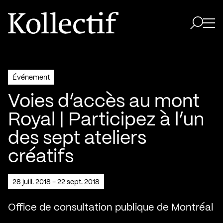
Aller à la page d'accueil
Logo Kollectif
Ouvri
Ouvrir 
Événement
Voies d’accès au mont
Royal | Participez à l’un
des sept ateliers
créatifs
28 juill. 2018 - 22 sept. 2018
Office de consultation publique de Montréal