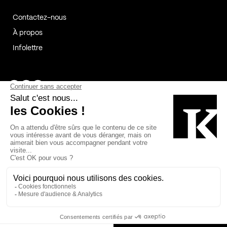
Contactez-nous
À propos
Infolettre
Page Facebook de Kollectif
Page Instagram de Kollectif
Page Linkedin de Kollectif
Partenaires
Commanditaires
Fabelta_syst_BLAN
Bâtiment-Durable-Québec-1
Esquisses-1
IRAC-1
Contech-2
OC-2
MP-1
v2com-1
©2026 Kollectif. Tous droits réservés.
Crédits
Légal
Cookies