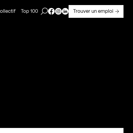
Ouvrir la barre de recherche
Page Facebook de Kollectif
Page Instagram de Kollectif
Page Linkedin de Kollectif
Trouver un emploi
llectif
Top 100