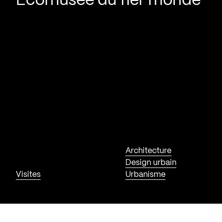
Écomusée du fier monde
Architecture
Design urbain
Visites
Urbanisme