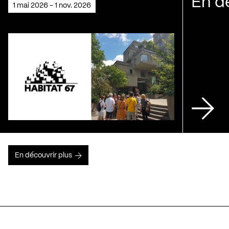
En d
1 mai 2026 - 1 nov. 2026
En découvrir plus