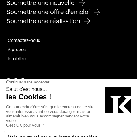
Soumettre une nouvelle
Soumettre une offre d'emploi
Soumettre une réalisation
Contactez-nous
À propos
Infolettre
Page Facebook de Kollectif
Page Instagram de Kollectif
Page Linkedin de Kollectif
Partenaires
Commanditaires
Fabelta_syst_BLAN
Bâtiment-Durable-Québec-1
Esquisses-1
IRAC-1
Contech-2
OC-2