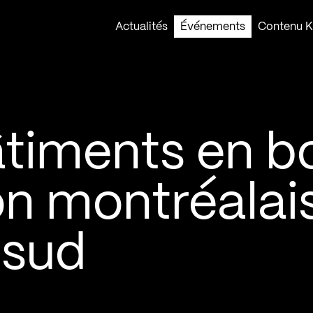
Actualités
Événements
Contenu Ko
âtiments en b
on montréalai
e sud