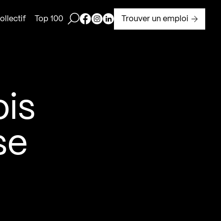
Ouvrir la barre de recherche
Page Facebook de Kollectif
Page Instagram de Kollectif
Page Linkedin de Kollectif
Trouver un emploi
llectif
Top 100
ois
se