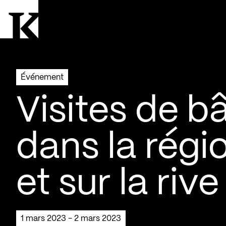
Aller à la page d'accueil
Logo Kollectif
Événement
Visites de b
dans la régi
et sur la riv
1 mars 2023 - 2 mars 2023