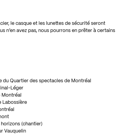
ier, le casque et les lunettes de sécurité seront
ous n’en avez pas, nous pourrons en prêter à certains
e du Quartier des spectacles de Montréal
dinal-Léger
e Montréal
e Labossière
ontréal
mont
orizons (chantier)
ur Vauquelin