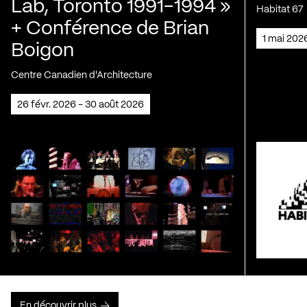
Lab, Toronto 1991-1994 »
Habitat 67
+ Conférence de Brian
1 mai 202
Boigon
Centre Canadien d'Architecture
26 févr. 2026 - 30 août 2026
En découvrir plus