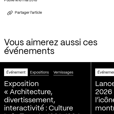
Publié le
18 mai 2018
Partager l'article
Vous aimerez aussi ces
événements
Événement
Expositions
Vernissages
Événeme
Exposition
Lance
« Architecture,
2026 
divertissement,
l’icôn
interactivité : Culture
montr