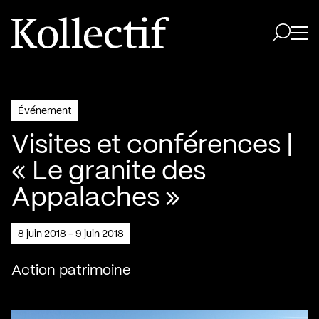
Aller à la page d'accueil
Logo Kollectif
Ouvri
Ouvrir 
Événement
Visites et conférences |
« Le granite des
Appalaches »
8 juin 2018 - 9 juin 2018
Action patrimoine