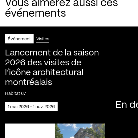
Vous aimerez aussi ces
événements
Événement
Visites
Lancement de la saison
2026 des visites de
l’icône architectural
montréalais
Habitat 67
En d
1 mai 2026 - 1 nov. 2026