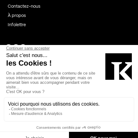
Contactez-nous
À propos
Infolettre
Page Facebook de Kollectif
Page Instagram de Kollectif
Page Linkedin de Kollectif
Partenaires
Commanditaires
Fabelta_syst_BLAN
Bâtiment-Durable-Québec-1
Esquisses-1
IRAC-1
Contech-2
OC-2
MP-1
v2com-1
©2026 Kollectif. Tous droits réservés.
Crédits
Légal
Cookies