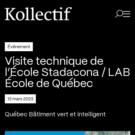
Aller à la page d'accueil
Logo Kollectif
Ouvri
Ouvrir 
Événement
Visite technique de
l’École Stadacona / LAB
École de Québec
13 mars 2023
Québec Bâtiment vert et intelligent