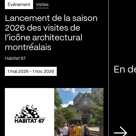
Événement
Visites
Lancement de la saison
2026 des visites de
l’icône architectural
montréalais
Habitat 67
En d
1 mai 2026 - 1 nov. 2026