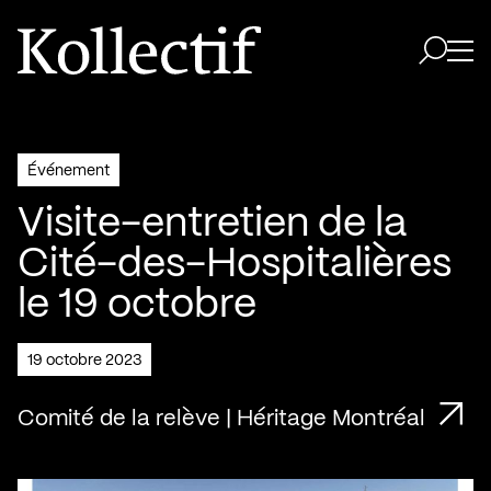
Aller à la page d'accueil
Logo Kollectif
Ouvri
Ouvrir 
Événement
Visite-entretien de la
Cité-des-Hospitalières
le 19 octobre
19 octobre 2023
Comité de la relève | Héritage Montréal