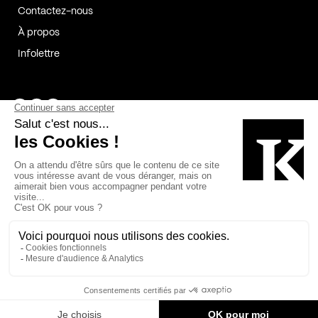
Contactez-nous
À propos
Infolettre
Page Facebook de Kollectif
Page Instagram de Kollectif
Page Linkedin de Kollectif
Partenaires
Commanditaires
Fabelta_syst_BLAN
Bâtiment-Durable-Québec-1
Esquisses-1
IRAC-1
Contech-2
OC-2
MP-1
v2com-1
©2026 Kollectif. Tous droits réservés.
Crédits
Légal
Cookies