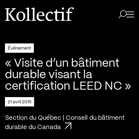
Aller à la page d'accueil
Logo Kollectif
Ouvri
Ouvrir 
Événement
« Visite d’un bâtiment
durable visant la
certification LEED NC »
21 avril 2015
Section du Québec | Conseil du bâtiment
durable du Canada