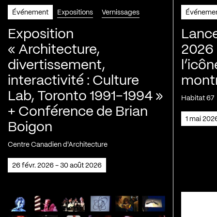
Événement
Expositions
Vernissages
Événeme
Exposition
Lance
« Architecture,
2026 
divertissement,
l’icôn
interactivité : Culture
montr
Lab, Toronto 1991-1994 »
Habitat 67
+ Conférence de Brian
1 mai 202
Boigon
Centre Canadien d'Architecture
26 févr. 2026 - 30 août 2026