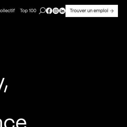
Ouvrir la barre de recherche
Page Facebook de Kollectif
Page Instagram de Kollectif
Page Linkedin de Kollectif
Trouver un emploi
llectif
Top 100
,
nce