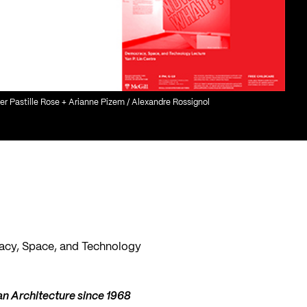
ier Pastille Rose + Arianne Pizem / Alexandre Rossignol
cy, Space, and Technology
an Architecture since 1968