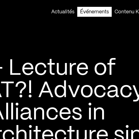
Actualités
Événements
Contenu Ko
 Lecture of
?! Advocacy
lliances in
chitecture si