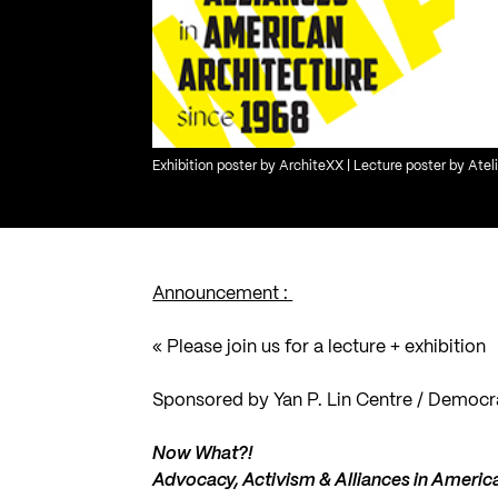
Exhibition poster by ArchiteXX | Lecture poster by Atel
Announcement :
« Please join us for a lecture + exhibition
Sponsored by
Yan P. Lin Centre
/ Democra
Now What?!
Advocacy, Activism & Alliances in Americ