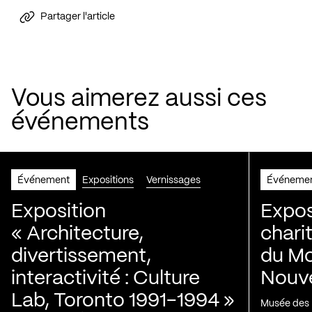
Partager l'article
Vous aimerez aussi ces
événements
Événement
Expositions
Vernissages
Événeme
Exposition
Expos
« Architecture,
chari
divertissement,
du Mo
interactivité : Culture
Nouve
Lab, Toronto 1991-1994 »
Musée des H