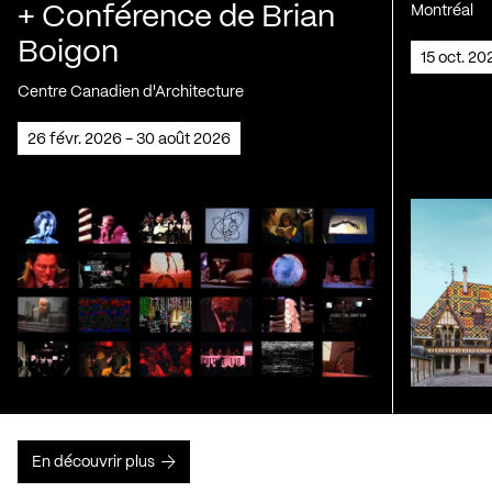
+ Conférence de Brian
Montréal
Boigon
15 oct. 2
Centre Canadien d'Architecture
26 févr. 2026 - 30 août 2026
En découvrir plus