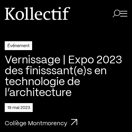
Aller à la page d'accueil
Logo Kollectif
Ouvri
Ouvrir 
Événement
Vernissage | Expo 2023
des finisssant(e)s en
technologie de
l’architecture
19 mai 2023
Collège Montmorency