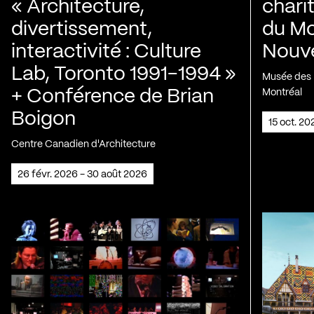
« Architecture,
chari
divertissement,
du Mo
interactivité : Culture
Nouve
Lab, Toronto 1991-1994 »
Musée des H
+ Conférence de Brian
Montréal
Boigon
15 oct. 2
Centre Canadien d'Architecture
26 févr. 2026 - 30 août 2026