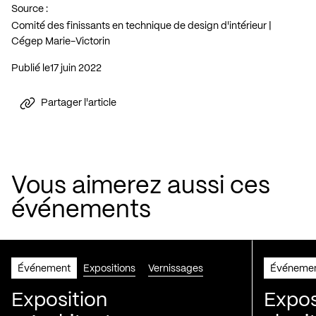
Source :
Comité des finissants en technique de design d'intérieur |
Cégep Marie-Victorin
Publié le
17 juin 2022
Partager l'article
Vous aimerez aussi ces
événements
Événement
Expositions
Vernissages
Événeme
Exposition
Expos