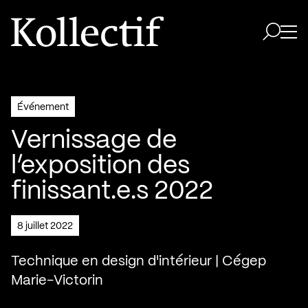
Aller à la page d'accueil
Logo Kollectif
Ouvri
Ouvrir 
Événement
Vernissage de
l’exposition des
finissant.e.s 2022
8 juillet 2022
Technique en design d'intérieur | Cégep
Marie-Victorin