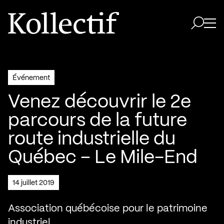
Aller à la page d'accueil
Logo Kollectif
Ouvri
Ouvrir 
Événement
Venez découvrir le 2e
parcours de la future
route industrielle du
Québec – Le Mile-End
14 juillet 2019
Association québécoise pour le patrimoine
industriel