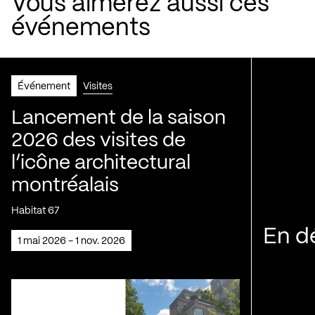
Vous aimerez aussi ces
événements
Événement
Visites
Lancement de la saison
2026 des visites de
l’icône architectural
montréalais
Habitat 67
En d
1 mai 2026 - 1 nov. 2026