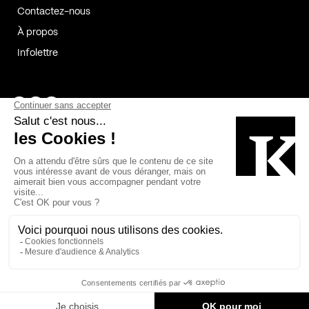
Contactez-nous
À propos
Infolettre
Page Facebook de Kollectif
Page Instagram de Kollectif
Page Linkedin de Kollectif
Partenaires
Commanditaires
Fabelta_syst_BLAN
Bâtiment-Durable-Québec-1
Esquisses-1
IRAC-1
Contech-2
OC-2
MP-1
v2com-1
©2026 Kollectif. Tous droits réservés.
Crédits
Légal
Cookies