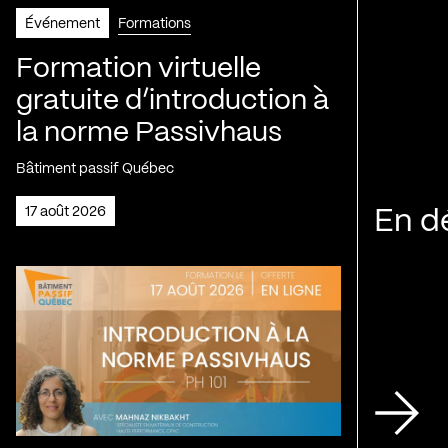
Événement
Formations
Formation virtuelle
gratuite d’introduction à
la norme Passivhaus
Bâtiment passif Québec
17 août 2026
En d