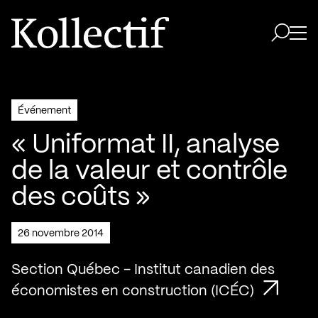
Aller à la page d'accueil
Logo Kollectif
Ouvri
Ouvrir 
Événement
« Uniformat II, analyse
de la valeur et contrôle
des coûts »
26 novembre 2014
Section Québec - Institut canadien des
économistes en construction (ICÉC)