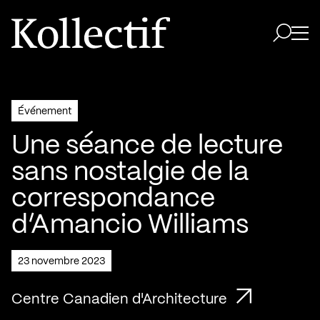
Aller à la page d'accueil
Logo Kollectif
Ouvri
Ouvrir 
Événement
Une séance de lecture
sans nostalgie de la
correspondance
d’Amancio Williams
23 novembre 2023
Centre Canadien d'Architecture