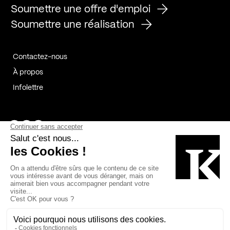
Soumettre une offre d'emploi
Soumettre une réalisation
Contactez-nous
À propos
Infolettre
Page Facebook de Kollectif
Page Instagram de Kollectif
Page Linkedin de Kollectif
Partenaires
Commanditaires
Fabelta_syst_BLAN
Bâtiment-Durable-Québec-1
Esquisses-1
IRAC-1
Contech-2
OC-2
MP-1
v2com-1