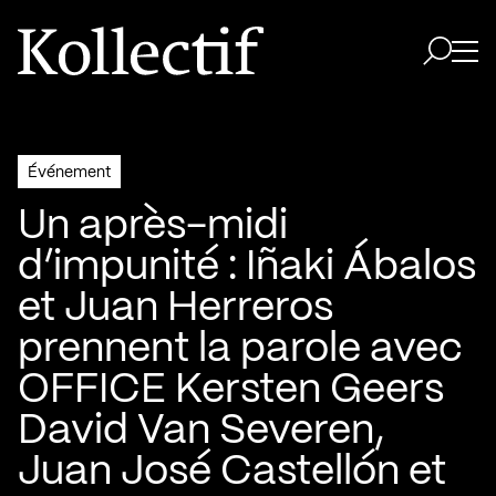
Aller à la page d'accueil
Logo Kollectif
Ouvri
Ouvrir 
Événement
Un après-midi
d’impunité : Iñaki Ábalos
et Juan Herreros
prennent la parole avec
OFFICE Kersten Geers
David Van Severen,
Juan José Castellón et