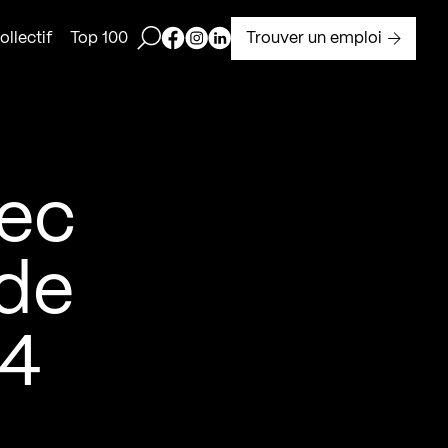
Ouvrir la barre de recherche
Page Facebook de Kollectif
Page Instagram de Kollectif
Page Linkedin de Kollectif
Trouver un emploi
llectif
Top 100
bec
 de
24