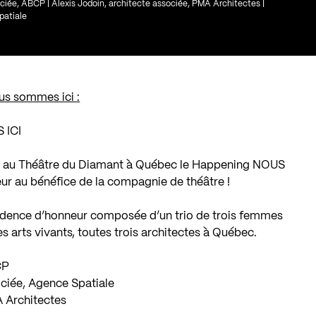
e, ABCP | Alexis Jodoin, architecte associée, PMA Architectes |
patiale
us sommes ici :
 ICI
u au Théâtre du Diamant à Québec le Happening NOUS
r au bénéfice de la compagnie de théâtre !
idence d’honneur composée d’un trio de trois femmes
es arts vivants, toutes trois architectes à Québec.
CP
ociée, Agence Spatiale
A Architectes