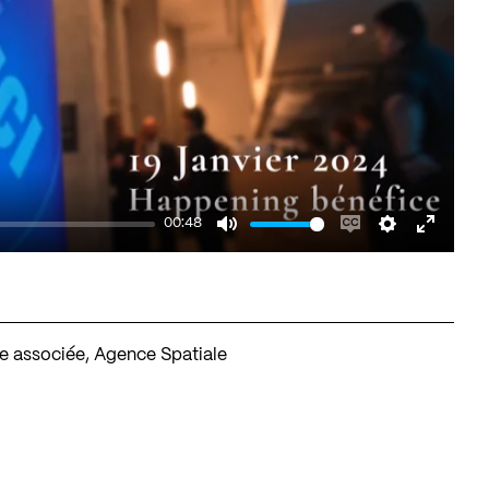
00:48
Mute
Enable
Settings
Enter
captions
fullscr
e associée, Agence Spatiale