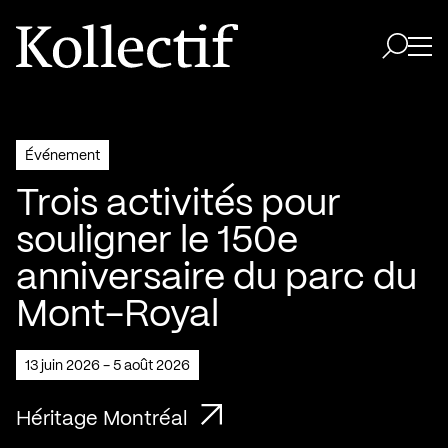
Aller à la page d'accueil
Logo Kollectif
Ouvri
Ouvrir 
Événement
Trois activités pour
souligner le 150e
anniversaire du parc du
Mont-Royal
13 juin 2026 - 5 août 2026
Héritage Montréal