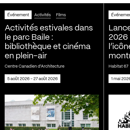
Événement
Activités
Films
Événeme
Activités estivales dans
Lance
le parc Baile :
2026 
bibliothèque et cinéma
l’icôn
en plein-air
montr
Centre Canadien d'Architecture
Habitat 67
5 août 2026 - 27 août 2026
1 mai 202