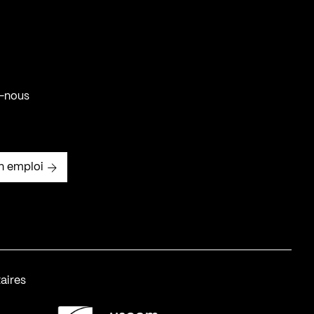
-nous
n emploi
aires