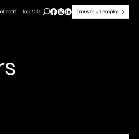
Ouvrir la barre de recherche
Page Facebook de Kollectif
Page Instagram de Kollectif
Page Linkedin de Kollectif
Trouver un emploi
llectif
Top 100
rs