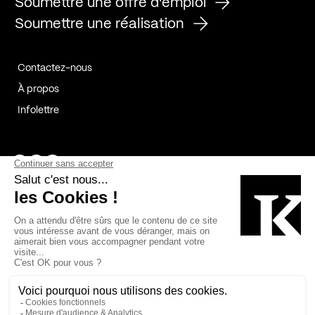
Soumettre une offre d'emploi
Soumettre une réalisation
Contactez-nous
À propos
Infolettre
Page Facebook de Kollectif
Page Instagram de Kollectif
Page Linkedin de Kollectif
Partenaires
Commanditaires
Fabelta_syst_BLAN
Bâtiment-Durable-Québec-1
Esquisses-1
IRAC-1
Contech-2
OC-2
MP-1
v2com-1