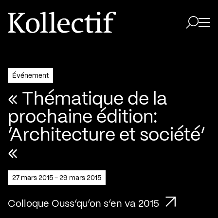
Aller à la page d'accueil
Logo Kollectif
Ouvri
Ouvrir 
Événement
« Thématique de la
prochaine édition:
‘Architecture et société’
«
27 mars 2015 - 29 mars 2015
Colloque Ouss’qu’on s’en va 2015