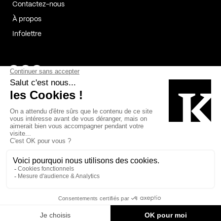
Contactez-nous
À propos
Infolettre
Page Facebook de Kollectif
Page Instagram de Kollectif
Page Linkedin de Kollectif
Partenaires
Commanditaires
Fabelta_syst_BLAN
Bâtiment-Durable-Québec-1
Esquisses-1
IRAC-1
Contech-2
OC-2
MP-1
v2com-1
©2026 Kollectif. Tous droits réservés.
Crédits
Légal
Cookies