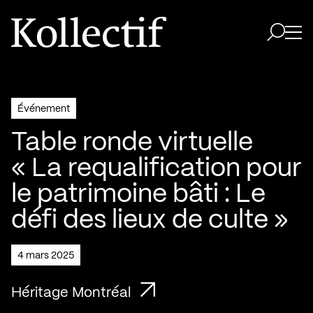
Aller à la page d'accueil
Logo Kollectif
Ouvri
Ouvrir 
Événement
Table ronde virtuelle
« La requalification pour
le patrimoine bâti : Le
défi des lieux de culte »
4 mars 2025
Héritage Montréal