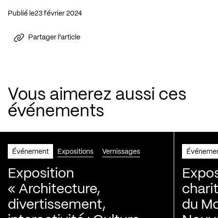
Publié le
23 février 2024
Partager l'article
Vous aimerez aussi ces
événements
Événement
Expositions
Vernissages
Événeme
Exposition
Expos
« Architecture,
chari
divertissement,
du Mo