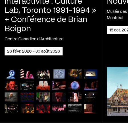
interactivité : Culture
Nouve
Lab, Toronto 1991-1994 »
Musée des H
+ Conférence de Brian
Montréal
Boigon
15 oct. 2
Centre Canadien d'Architecture
26 févr. 2026 - 30 août 2026