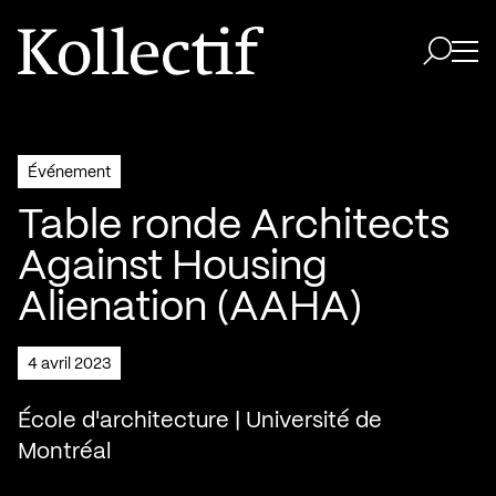
Aller à la page d'accueil
Logo Kollectif
Ouvri
Ouvrir 
Événement
Table ronde Architects
Against Housing
Alienation (AAHA)
4 avril 2023
École d'architecture | Université de
Montréal