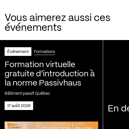
Vous aimerez aussi ces
événements
Événement
Formations
Formation virtuelle
gratuite d’introduction à
la norme Passivhaus
Bâtiment passif Québec
17 août 2026
En d