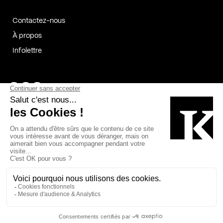
Contactez-nous
À propos
Infolettre
Page Facebook de Kollectif
Page Instagram de Kollectif
Page Linkedin de Kollectif
Partenaires
Commanditaires
Fabelta_syst_BLAN
Bâtiment-Durable-Québec-1
Esquisses-1
IRAC-1
Contech-2
OC-2
MP-1
v2com-1
©2026 Kollectif. Tous droits réservés.