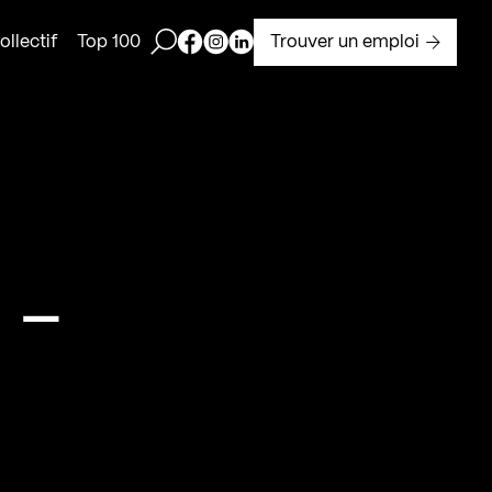
Ouvrir la barre de recherche
Page Facebook de Kollectif
Page Instagram de Kollectif
Page Linkedin de Kollectif
Trouver un emploi
llectif
Top 100
 –