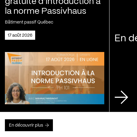
gratuite d’introduction à
la norme Passivhaus
Bâtiment passif Québec
17 août 2026
En d
En découvrir plus