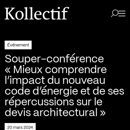
Aller à la page d'accueil
Logo Kollectif
Ouvri
Ouvrir 
Événement
Souper-conférence
« Mieux comprendre
l’impact du nouveau
code d’énergie et de ses
répercussions sur le
devis architectural »
20 mars 2024