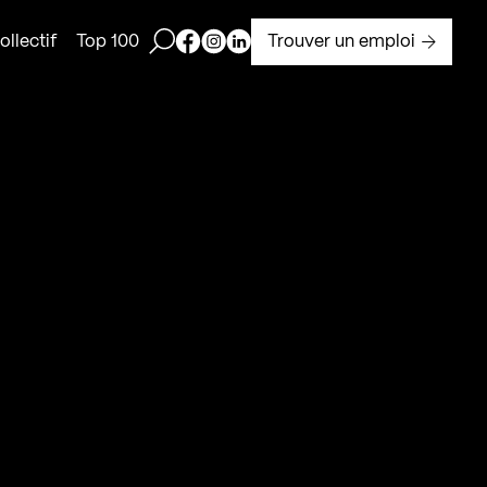
Ouvrir la barre de recherche
Page Facebook de Kollectif
Page Instagram de Kollectif
Page Linkedin de Kollectif
Trouver un emploi
llectif
Top 100