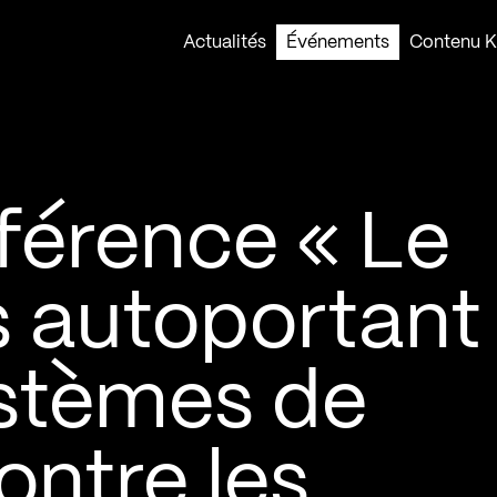
Actualités
Événements
Contenu Ko
érence « Le
 autoportant
ystèmes de
ontre les