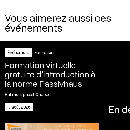
Vous aimerez aussi ces
événements
Événement
Formations
Formation virtuelle
gratuite d’introduction à
la norme Passivhaus
Bâtiment passif Québec
17 août 2026
En d