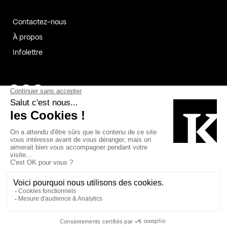
Contactez-nous
À propos
Infolettre
Page Facebook de Kollectif
Page Instagram de Kollectif
Page Linkedin de Kollectif
Partenaires
Commanditaires
Fabelta_syst_BLAN
Bâtiment-Durable-Québec-1
Esquisses-1
IRAC-1
Contech-2
OC-2
MP-1
v2com-1
©2026 Kollectif. Tous droits réservés.