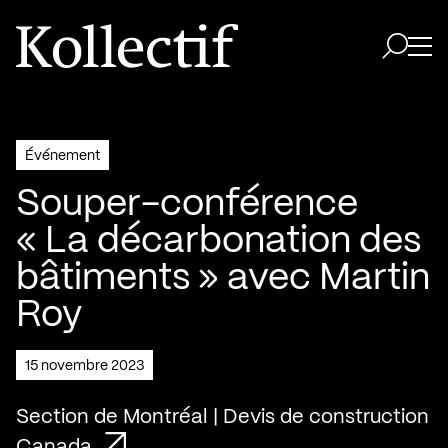
Aller à la page d'accueil
Logo Kollectif
Ouvri
Ouvrir 
Événement
Souper-conférence
« La décarbonation des
bâtiments » avec Martin
Roy
15 novembre 2023
Section de Montréal | Devis de construction
Canada