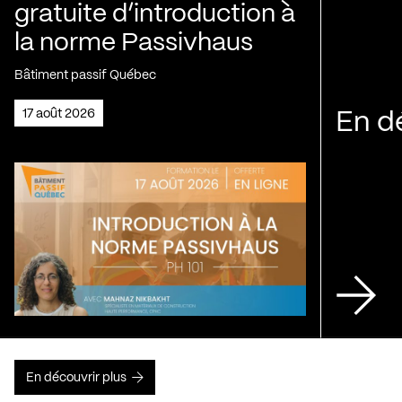
gratuite d’introduction à
la norme Passivhaus
Bâtiment passif Québec
17 août 2026
En d
En découvrir plus