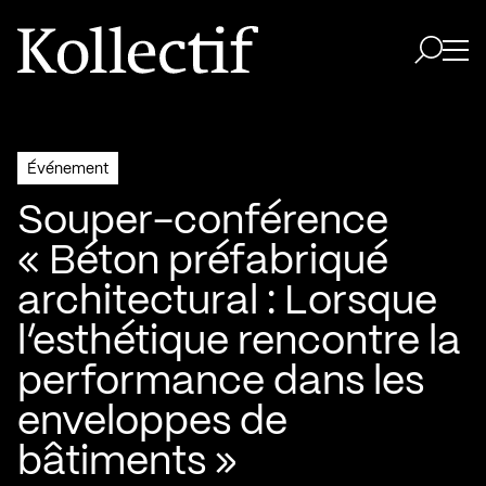
Aller à la page d'accueil
Logo Kollectif
Ouvri
Ouvrir 
Événement
Souper-conférence
« Béton préfabriqué
architectural : Lorsque
l’esthétique rencontre la
performance dans les
enveloppes de
bâtiments »