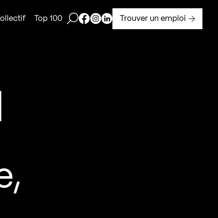
Ouvrir la barre de recherche
Page Facebook de Kollectif
Page Instagram de Kollectif
Page Linkedin de Kollectif
Trouver un emploi
llectif
Top 100
|
e,