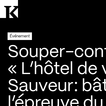
Aller à la page d'accueil
Logo Kollectif
Événement
Souper-con
« L’hôtel de 
Sauveur: bâ
l’épreuve du