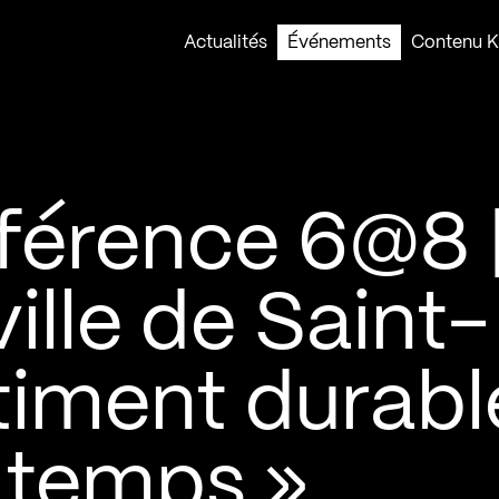
Actualités
Événements
Contenu Ko
férence 6@8 
ville de Saint-
timent durabl
 temps »