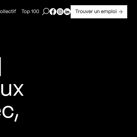
Ouvrir la barre de recherche
Page Facebook de Kollectif
Page Instagram de Kollectif
Page Linkedin de Kollectif
Trouver un emploi
llectif
Top 100
|
aux
c,