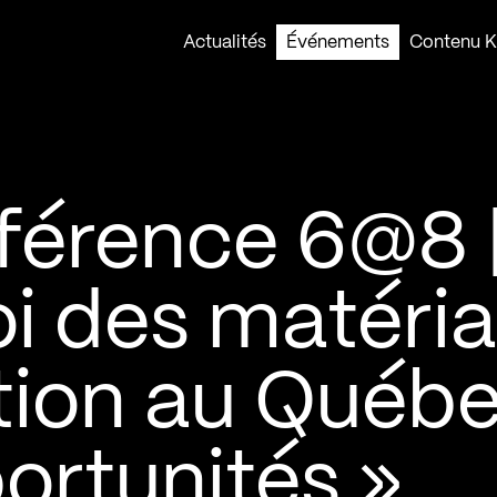
Actualités
Événements
Contenu Ko
férence 6@8 
oi des matéri
tion au Québe
portunités »