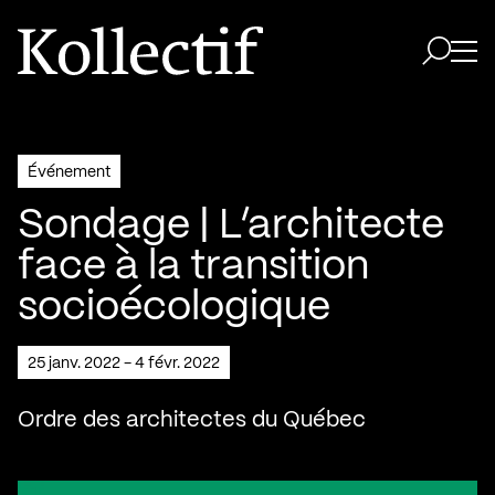
Aller à la page d'accueil
Logo Kollectif
Ouvri
Ouvrir 
Événement
Sondage | L’architecte
face à la transition
socioécologique
25 janv. 2022 - 4 févr. 2022
Ordre des architectes du Québec