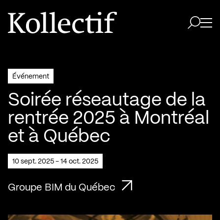
Aller à la page d'accueil
Logo Kollectif
Ouvri
Ouvrir 
Événement
Soirée réseautage de la
rentrée 2025 à Montréal
et à Québec
10 sept. 2025 - 14 oct. 2025
Groupe BIM du Québec